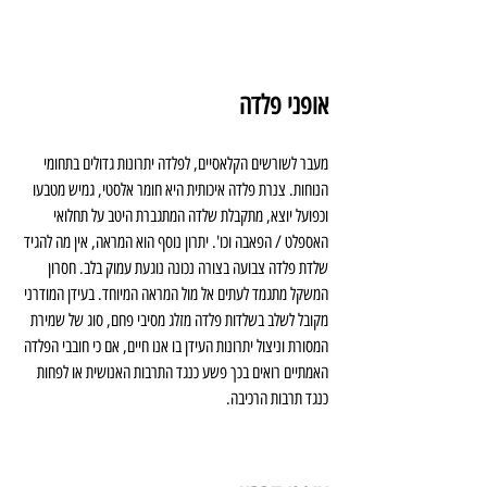
אופני פלדה
מעבר לשורשים הקלאסיים, לפלדה יתרונות גדולים בתחומי 
הנוחות. צנרת פלדה איכותית היא חומר אלסטי, גמיש מטבעו 
וכפועל יוצא, מתקבלת שלדה המתגברת היטב על תחלואי 
האספלט / הפאבה וכו'. יתרון נוסף הוא המראה, אין מה להגיד 
שלדת פלדה צבועה בצורה נכונה נוגעת עמוק בלב. חסרון 
המשקל מתגמד לעתים אל מול המראה המיוחד. בעידן המודרני 
מקובל לשלב בשלדות פלדה מזלג מסיבי פחם, סוג של שמירת 
המסורת וניצול יתרונות העידן בו אנו חיים, אם כי חובבי הפלדה 
האמתיים רואים בכך פשע כנגד התרבות האנושית או לפחות 
כנגד תרבות הרכיבה.  