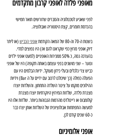
מאופני פלדה לאופני קרבון מתקדמים
לפני שאגיע לטכנולוגיה והסברים שדורשים תואר חמישי 
בהנדסת חומרים, קצת היסטוריה ואבולוציה.
בשנות ה-70 וה-80 של המאה הקודמת 
אופני הכביש
 (או ליתר 
דיוק אופני מרוץ כפי שקראנו להם אז) היו נפוצים למדי. 
בהערכה גסה, כ 50% ממכירות האופניים (למעט אופני ילדים 
ונוער – שני מושגים בפני עצמם באותה תקופה) היו של אופני 
כביש צרי גלגלים ובעלי כידון מעוקל. ידיות הבלמים היו עם 
הפעלה כפולה (כך שיכולנו לרכוב עם ידיים על ה Bar) וידיות 
ההילוכים מוקמו על צינור השלדה התחתון. והשלדות יוצרו 
מצנרת פלדה, שלדות המירוץ היוקרתיות יוצרו מצנרת 
קולומבוס או ריינולדס מהרמות הגבוהות ביותר. שלדות אלו היו 
למעשה התפתחות אבולוציונית של השלדות אותן יצרו כבר 
כ-60 שנים קודם לכן.
אופני אלומיניום