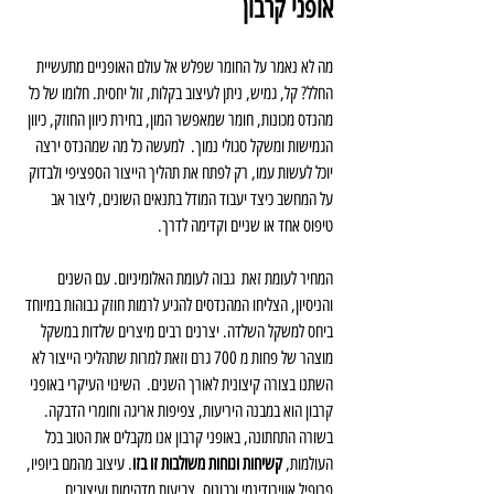
אופני קרבון
מה לא נאמר על החומר שפלש אל עולם האופניים מתעשיית 
החלל? קל, גמיש, ניתן לעיצוב בקלות, זול יחסית. חלומו של כל 
מהנדס מכונות, חומר שמאפשר המון, בחירת כיוון החוזק, כיוון  
הגמישות ומשקל סגולי נמוך.  למעשה כל מה שמהנדס ירצה 
יוכל לעשות עמו, רק לפתח את תהליך הייצור הספציפי ולבדוק 
על המחשב כיצד יעבוד המודל בתנאים השונים, ליצור אב 
טיפוס אחד או שניים וקדימה לדרך.
המחיר לעומת זאת  גבוה לעומת האלומיניום. עם השנים 
והניסיון, הצליחו המהנדסים להגיע לרמות חוזק גבוהות במיוחד 
ביחס למשקל השלדה. יצרנים רבים מיצרים שלדות במשקל 
מוצהר של פחות מ 700 גרם וזאת למרות שתהליכי הייצור לא 
השתנו בצורה קיצונית לאורך השנים.  השינוי העיקרי באופני 
קרבון הוא במבנה היריעות, צפיפות אריגה וחומרי הדבקה. 
בשורה התחתונה, באופני קרבון אנו מקבלים את הטוב בכל 
העולמות, 
קשיחות ונוחות משולבות זו בזו
. עיצוב מהמם ביופיו, 
פרופיל אווירודינמי וכבונוס, צביעות מדהימות ועיצובים 