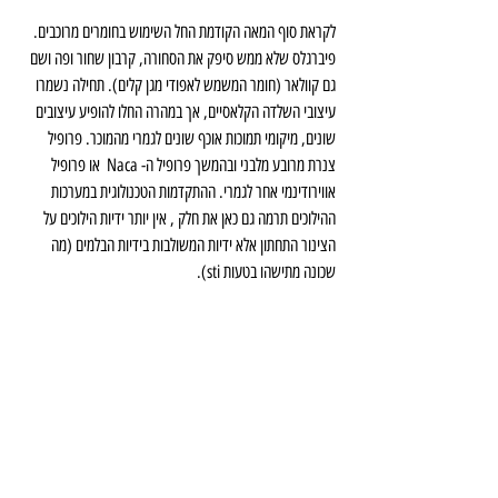
לקראת סוף המאה הקודמת החל השימוש בחומרים מרוכבים. 
פיברגלס שלא ממש סיפק את הסחורה, קרבון שחור ופה ושם 
גם קוולאר (חומר המשמש לאפודי מגן קלים). תחילה נשמרו 
עיצובי השלדה הקלאסיים, אך במהרה החלו להופיע עיצובים 
שונים, מיקומי תמוכות אוכף שונים לגמרי מהמוכר. פרופיל 
צנרת מרובע מלבני ובהמשך פרופיל ה- Naca  או פרופיל 
אווירודינמי אחר לגמרי. ההתקדמות הטכנולוגית במערכות 
ההילוכים תרמה גם כאן את חלק , אין יותר ידיות הילוכים על 
הצינור התחתון אלא ידיות המשולבות בידיות הבלמים (מה 
שכונה מתישהו בטעות sti).