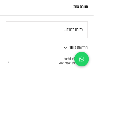
תגובה אחת
הג'ירו בא
כתיבת תגובה...
החדשות ביותר
durhdur5
09 באפר׳ 2021
מה זה "קרבון" אם לא פחם (באנגלית). שם שיווקי. ככלל, 
ההנדסה באופנת האופניים היא משנית ליחסי הציבור והתדמית 
היא המוצר.
לייק
להשיב
מותגים
Wilier ישראל