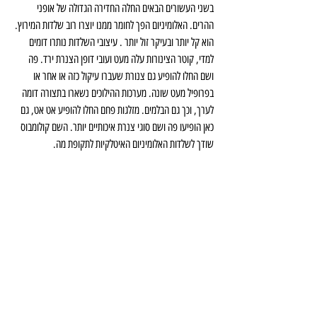
בשני העשורים הבאים החלה החדירה הגדולה של אופני 
ההרים. האלומיניום הפך לחומר ממנו יוצרו רוב שלדות המירוץ. 
הוא קל יותר ובעיקר זול יותר . עיצובי השלדות נותרו דומים 
למדי, קוטר הצינורות עלה מעט ועובי דופן הצנרת ירד. פה 
ושם החלו להופיע גם צנורת שעברו עיקול כזה או אחר או 
בפרופיל מעט שונה. מערכות ההילוכים נשארו בתצורה דומה 
לערך, וכך גם הבלמים. מזלגות פחם החלו להופיע אט אט, גם 
כאן הופיעו פה ושם סוגי צנרת איכותיים יותר. השם קולומבוס 
שודך לשלדות האלומיניום האיטלקיות לתקופת מה.