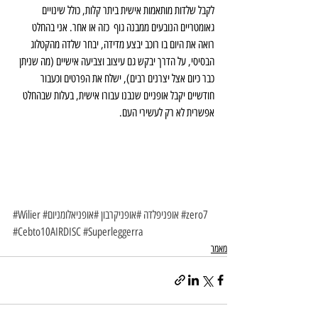
לקבל שלדות מותאמות אישית ביתר קלות, כולל שינויים 
גאומטריים הנובעים ממבנה גוף  כזה או אחר. אני בהחלט 
רואה את היום בו רוכב יבצע מדידה, יבחר שלדה מהקטלוג 
הבסיסי, על הדרך יבקש גם עיצוב וצביעה אישיים (מה שניתן 
כבר כיום אצל יצרנים רבים), ישלח את הפרטים וכעבור 
חודשיים יקבל אופניים שנבנו עבורו אישית, בעלות שבהחלט 
אפשרית לא רק לעשירי העם.
#zero7
#אופניפלדה
#אופניקרבון
#אופניאלומניום
#Wilier
#Cebto10AIRDISC
#Superleggerra
מאמר