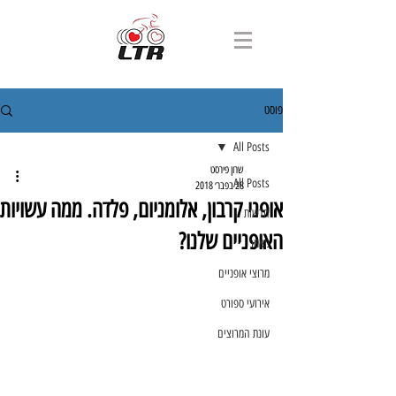
פוסט
All Posts
שרון פירסט
All Posts
28 בפבר׳ 2018
אופני קרבון, אלומניום, פלדה. ממה עשויות
חדשות
האופניים שלנו?
מאמר
מרוצי אופניים
אירועי ספורט
עונת המרוצים