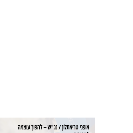
אופני טריאתלון / נג"ש – להפוך עוצמה