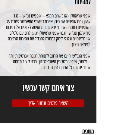
למהירות
אופני טריאתלון (או בשמם המלא – אופניים נג"ש – נגד
שעון) הם אופניים עם כידון איירובר ייעודי המאפשר לשבת על
האופניים בתנוחה אווירודינאמית המתאימה לצרכים של רכיבות
טריאתלון ונג"ש. דגמי אופני טראיתלון יגיעו לרוב עם גלגלים
אווירודינמיים וגלגלי דיסק במטרה להגדיל את מהירות הרכיבה
ולצמצם חיכוך.
אופני הנג"ש יחייבו את הרוכב לתנוחת רכיבה אגרסיבית יותר
– כלומר, שיפוע תלול בין האוכף לכידון, בכדי ליצור תנוחה
אוירודינמית ככל הניתן בזמן הרכיבה.
צור איתנו קשר עכשיו
השאר פרטים ונחזור אליך
מותגים