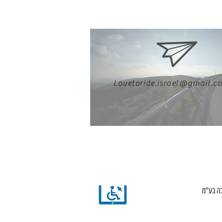
Lovetoride.israel@gmail.c