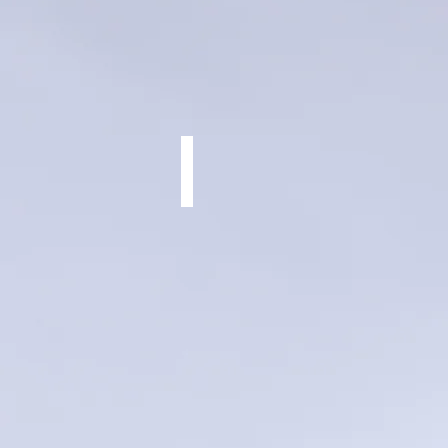
Urta Max SLR
דגם
קרוס
קאנטרי
מהלך
בולם
120
מ"מ