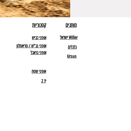
מותגים
קטגוריות
Wilier ישראל
אופני כביש
אופני נג"ש / טריאתלון
גלגלים
אופני גראבל
Ursus
אופני שטח
יד 2