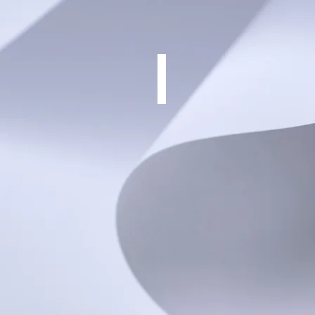
Usma SLR
קרוס
קאנטרי
זנב
קשיח