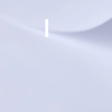
Urta SLR
דגם
קרוס
קאנטרי
מהלך
בולם
100
מ"מ