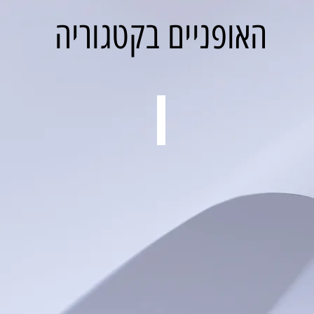
האופניים בקטגוריה
Urta Max SL
דגם
קרוס
קאנטרי
מהלך
בולם
120
מ"מ