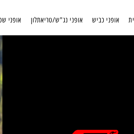
ת
אופני כביש
אופני נג"ש/טריאתלון
אופני שט