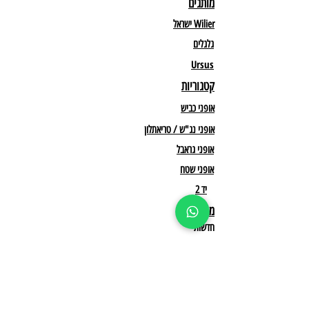
מותגים
Wilier ישראל
גלגלים
Ursus
קטגוריות
אופני כביש
אופני נג"ש / טריאתלון
אופני גראבל
אופני שטח
יד 2
מידע
חדשות
לשיחת יעוץ
תקנון מבצעים
אולם תצוגה ראשי