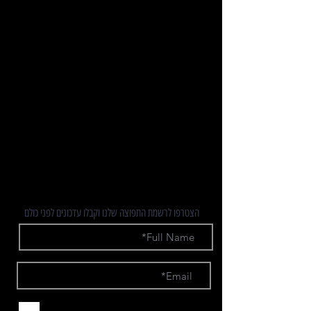
אופני כביש
אופני נג"ש / טריאתלון
אופני גראבל
אופני שטח
יד 2
מידע
חדשות
לשיחת יעוץ
תקנון מבצעים
אולם תצוגה ראשי
הצטרפו לרשמת התפוצה שלנו וקבלו עדכונים לפני כולם
אני מאשר.ת קבלת חומרים פרסומיים