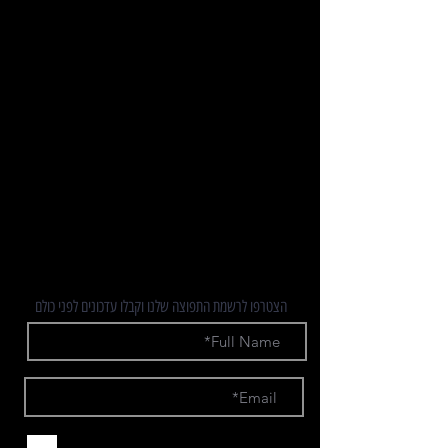
אופני כביש
אופני נג"ש / טריאתלון
אופני גראבל
אופני שטח
יד 2
מידע
חדשות
לשיחת יעוץ
תקנון מבצעים
אולם תצוגה ראשי
הצטרפו לרשמת התפוצה שלנו וקבלו עדכונים לפני כולם
אני מאשר.ת קבלת חומרים פרסומיים