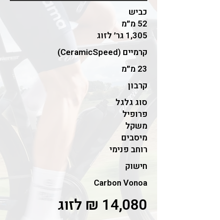
כביש
52 מ״מ
1,305 גר׳ לזוג
קרמיים (CeramicSpeed)
23 מ״מ
קרבון
סוג גלגל
פרופיל
משקל
מיסבים
רוחב פנימי
חישוק
Carbon Vonoa
14,080 ₪ לזוג