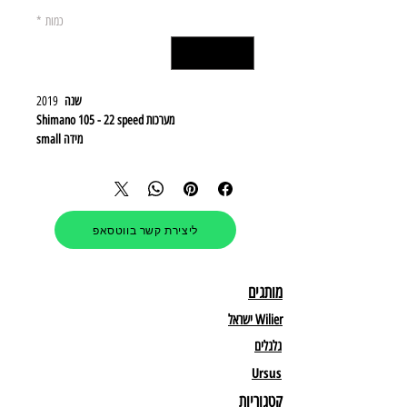
כמות
*
שנה
2019
מערכות Shimano 105 - 22 speed
מידה small
צבע שחור
גלגלים קרבון פרופיל Ursus tc37 - גלגלי בוטיק מיוחדים
ליצירת קשר בווטסאפ
מותגים
Wilier ישראל
גלגלים
Ursus
קטגוריות