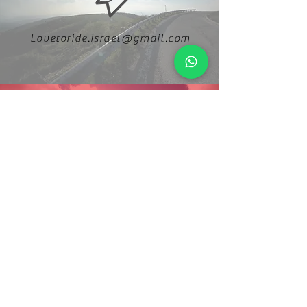
Lovetoride.israel@gmail.com
054-5788886
Follow us