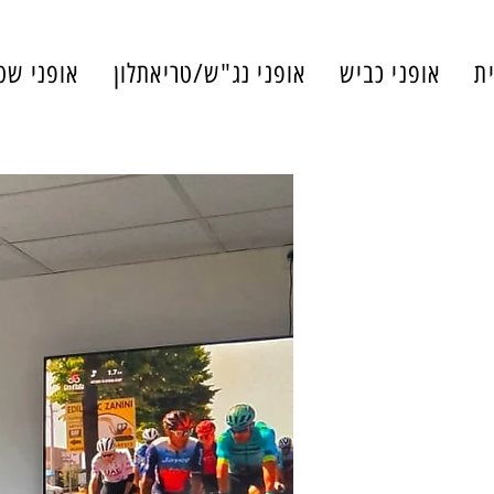
ת
אופני כביש
אופני נג"ש/טריאתלון
אופני שט