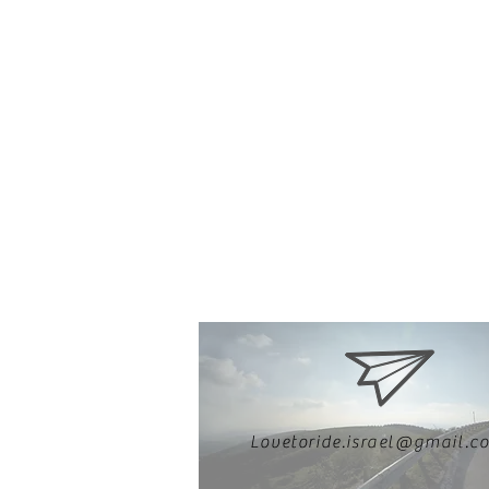
Lovetoride.israel@gmail.c