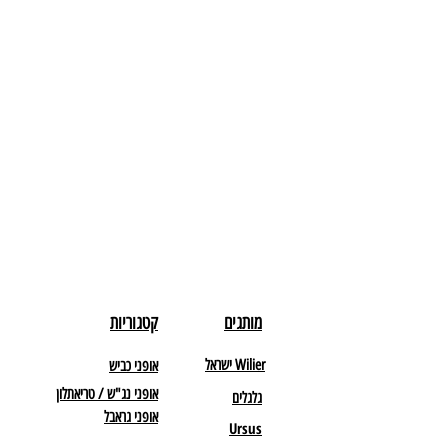
מותגים
קטגוריות
Wilier ישראל
אופני כביש
אופני נג"ש / טריאתלון
גלגלים
אופני גראבל
Ursus