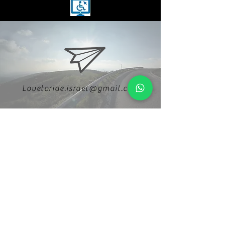
Lovetoride.israel@gmail.com
054-5788886