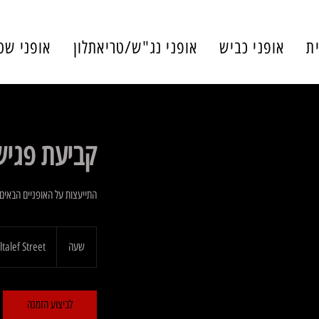
ת
אופני כביש
אופני נג"ש/טריאתלון
אופני שט
קביעת פגיש
התייעצות על האופניים הבאים
שעה
ש
ltalef Street
ע
לביצוע הזמנה