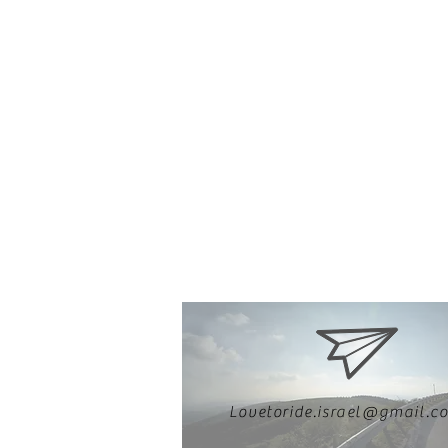
Lovetoride.israel@gmail.c