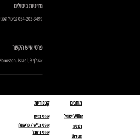
מדיניות ביטולים
054-203-3499 לביטול הפגישה אנא צרו קשר עם שרון
פרטי איש הקשר
אלטלף 9, Yehud-Monosson, Israel
מותגים
קטגוריות
Wilier ישראל
אופני כביש
אופני נג"ש / טריאתלון
גלגלים
אופני גראבל
Ursus