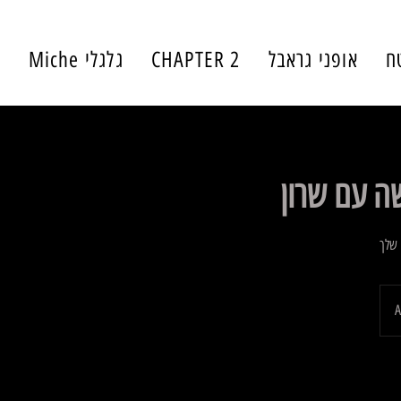
ח
אופני גראבל
CHAPTER 2
גלגלי Miche
י
ה עם שרון
 שלך
A