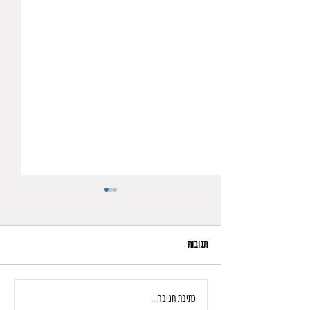
תגובות
הג'ירו בא
כתיבת תגובה...