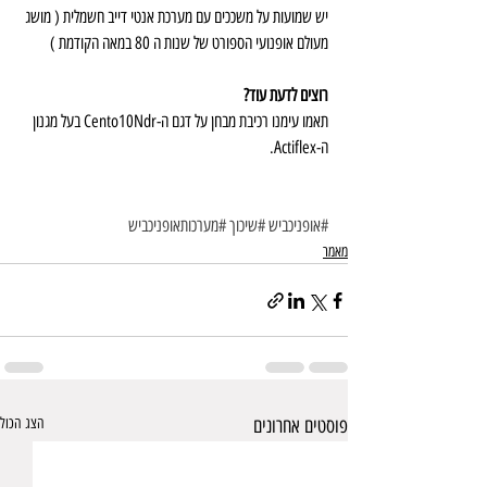
יש שמועות על משככים עם מערכת אנטי דייב חשמלית ( מושג 
מעולם אופנועי הספורט של שנות ה 80 במאה הקודמת )
רוצים לדעת עוד?
תאמו עימנו רכיבת מבחן על דגם ה-Cento10Ndr בעל מגנון 
ה-Actiflex.
#אופניכביש
#שיכוך
#מערכותאופניכביש
מאמר
פוסטים אחרונים
הצג הכול