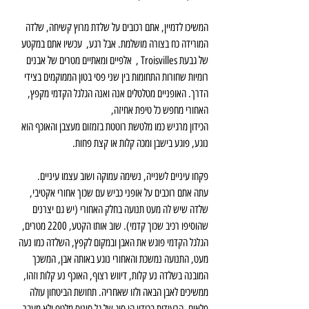
המשיכו לדמיין, אתם רכובים על שלדת מרוץ קשיחה, שלדה 
המורידה כח בצורה מושלמת. אבל רגע,  עכשיו אתם במקטע 
של גבעת Troisvilles ,  אלפיים ומאתיים מטרים של אבנים 
רומיות שחורות התחומות בין שני פסי בטון הממוקמים בצידי 
הדרך. האופניים מטלטלים אנה ואנה הגלגל הקדמי מקפץ, 
האחורי מחפש כל טיפת אחיזה,
הכידון מרגיש כמו מלטשת רוטטת בזמזום מעצבן והאוכף הוא 
נוגע, פוגע בישבן ומכה קלות או קצת פחות. 
פקחו עיניים לשנייה, נשימה עמוקה ושוב עצמו עיניים. 
עתה אתם רוכבים על אופני כביש עם שכוך אחורי אקטיבי, 
שלדה שיש לה מעט תנועה בחלק האחורי (יש גם יצרנים 
שהוסיפו רכיב שכוך קדמי). שוב אותו הקטע, 2200 מטרים, 
הגלגל הקדמי פוגש את האבן ובמקום לקפץ, השלדה כמו נעה 
מעט, התנועה נמשכת והאחורי נוגע באותה אבן, המשכך 
המובנה בשלדה נע קלות, דיווש רצוף, האוכף נע קלות וזהו, 
ממשיכים לאבן הבאה ולזו שאחריה. תחושת הביטחון עולה 
פלאים, הרעידות בכידון הן סוג של גל סינוס מלטף ולא מעבר 