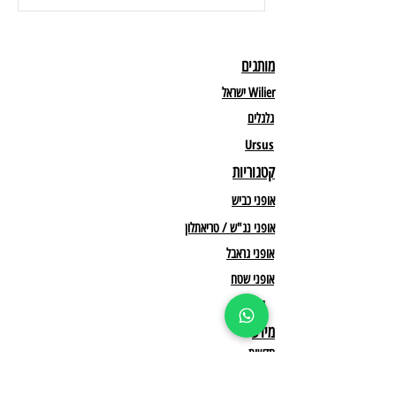
מותגים
Wilier ישראל
גלגלים
Ursus
קטגוריות
אופני כביש
אופני נג"ש / טריאתלון
אופני גראבל
אופני שטח
יד 2
מידע
חדשות
לשיחת יעוץ