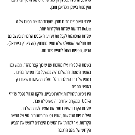
ואין מכות בישבן מכל אבן ואבן.
יצרני האופניים הבינו מזמן, שעבור מרוצים מסוגו של ה-
Rubix דרושות שלדות מתקדמות יותר. 
שלדות המסוגלות לקבל את זעזועי האבנים הרומיות ובעצם גם 
את תחלואי האספלט שלא תמיד מתוחזק (זה לא רק בישראל). 
הבינו, הפנימו והחלו לחפש פתרונות.
בשנות ה-90 היו אלו מזלגות עם שיכוך קצר מהלך, ממש כמו 
באופני השטח. התשלום היה במשקל כבד ופגיעה בהיגוי. 
בסופו של דבר המזלגות הללו נעלמו מהעולם ונשארו רק 
באופני ההרים. 
היו ניסיונות למזלגות אלטרנטיביים, חלקם הגדול נפסל על ידי 
ה-UCI  ובמקרים אחרים זה פשוט לא עבד. 
שלדות הקרבון שיפרו מאד את המצב לעומת שלדות 
האלומיניום הנוקשות, שהיו נפוצות בשנות ה-90 של המאה 
הקודמת, אך למרות זאת המשיכו היצרנים לחפש את הגביע 
הקדוש של עולם הרכיבה.