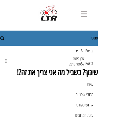
פוסט
All Posts
שרון פירסט
All Posts
7 בפבר׳ 2018
שיכוך? בשביל מה אני צריך את זה?!
חדשות
מאמר
מרוצי אופניים
אירועי ספורט
עונת המרוצים