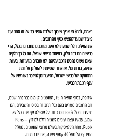
באמת, למה? מי צריך שיכוך בשלדת אופני כביש? זה סתם עוד 
פיצ'ר שנועד להוציא כסף מהרוכבים.
את המילים הללו שמעתי לא פעם מרוכבים מחברים ובכלל, הרי 
כבישים הם דבר חלק, במיוחד כבישי ישראל. הם כל כך חלקים 
שאנו פשוט נהנים לרכוב עליהם, לא סובלים מרעידות, בעיות 
אחיזה, בורות וכו'. אז אחרי שסיימתי להתלונן על רמת 
התחזוקה של כבישי ישראל, הגיע הזמן להיזכר בשורשיו של 
ענף רכיבת הכביש.
אירופה, בסוף המאה ה 19, האופניים קיימים כבר כמה שנים, 
רוב הרוכבים נעזרים בהם ככלי תחבורה בסיסי והשבילים, הם 
מיועדים בכלל לסוסים וכרכרות. על אספלט אף אחד כלל לא 
שמע. עכשיו עצמו עיניים לשנייה ודלגו למירוץ Paris – 
Rubix, אחת הקלאסיקות בעולם מרוצי האופניים. מסלול 
המירוץ כולל מעל 40 קטעי פאבה, אבנים רומיות. 