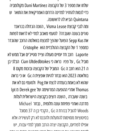
שלחו את מספר 3 של הקבוצה Dani Martinez מקולומביה 
כדי לנסות להחזיר למדינה הדרום האמריקאית את התואר  ש 
Quintana הביא לה לראשונה.
ומה לגבי קבוצת Visma Lease , הזוכה הגדולה בגראנד 
טורים בעונה שעברה?  לטעמי מאכזב למדי לא לראות לפחות 
את Sepp Kus הפועל שהפך למנצח בוואלטה הרוכב שהוגדר 
כמספר 1 של הקבוצה ההולנדית הוא Cristophe 
Laporte  רוכב חד יומיים מעולה וצייד סטייג'ים אבל ממש לא 
מוביל Gc , על פניו  נראה כי Cian Ultdedbtokes  הבלגי בן 
ה 21 הוא רוכב ה Gc  המוביל של הקבוצה ובזכות מקום 8 
בוולאטה 2023 הוא נבחר להיות אופצית ה Gc  או כי נראה 
שהוא לא באמת בעמדה לנצח את Pog  ולטעמי גם לא את 
Thomas אחרי ההופעה המרשימה של Derek gee מ Ipt 
 בשנה שעברה , השנה רוצים בקבוצה הישראלית לעלות 
מדרגה ואחרי פתיחת עונה חלומית , נבחר 
Michael 
Woods להוביל בגזרת ה Gc , הקנדי בן ה 37 מסוגל 
בסיטוציות מסוימות להתעלות ולהכנס לא רק לעשיריה אלא 
אפילו לפודיום, הקבוצה יצרה הרכב תומך למדי עבורו, יש 