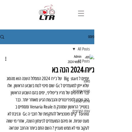
פוסט
All Posts
Admin
All Posts
2 במאי 2024
ג׳ירו 2024 הנה בא
חדשות
יומיים ל Big  start  של ג'ירו 2024 המסלול השנה הוא מהסוג 
מאמר
שלא ייתן למועמדים ל Gc שום סיכוי לנוח בשבוע הראשון. אלו 
מרוצי אופניים
כבר לא הימים של מריו צ'יפוליני, ימים בהם השבוע הראשון 
היה שבוע לספרינטרים והגבעות הגיע מאוחר יותר. כבר 
אירועי ספורט
בסטייג' הראשון שמוזנק מ Venaria Reale ומסתיים ב 
עונת המרוצים
Torino  קיים פוטנציאל להתקפות של רוכבי ה Gc  וגניבת לא 
מעט שניות. אז מיהם המועמדים לניצחון השנה, אחרי מי שווה 
לעקוב ומי לא ממש מעניין ? השם החם ביותר והרוכב שנראה 