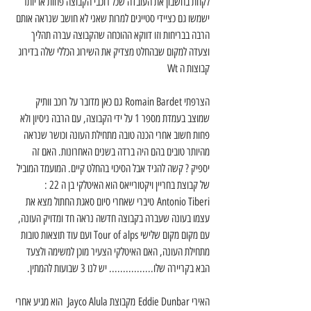
לקחת בחשבון את העובדה שכל רוכבי הקבוצה פחות או יותר 
ישמשו גם כציידי סטייגים למרות שאני לא חושב שנראה אותם 
הרבה בבריחות וזו דווקא ההוכחה שהקבוצה עברה תהליך 
וצעדה למקום שבהחלט מצדיק את השירוג הכללי שלה בדירוג 
קבוצות ה Wt 
הצרפתי Romain Bardet גם כאן מדובר על רוכב וותיק 
שמוצב בעמדת מספר 1 על ידי הקבוצה, עם הרבה ניסיון ולא 
פחות חשוב אחרי הכנה טובה מתחילת העונה וכושר שנראה 
מהיותר טובים בהם היה ברדה בשנים האחרונות. האם זה 
יספיק ? קשה להגיד אבל הסיכוי בהחלט קיים. המועמד המוביל 
של קבוצת בחריין ויקטורייאס הוא האיטלקי בן ה 22 : 
Antonio Tiberi טיברי שאחרי סיום סאגת החתול מצא את 
עצמו בעונה שעברה בקבוצה חדשה נראה חד ומדויק העונה, 
עם מקום מקום שלישי Tour of alps ועם עוד תוצאות טובות 
מתחילת העונה, האם האיטלקי הצעיר מוכן למשימה ולצעד 
הבא בקריירה שלו................ יש לנו 3 שבועות להמתין.
האירי Eddie Dunbar מקבוצת Jayco Alula  הוא מגיע אחרי 