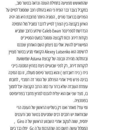
שהתאושש מפציעה בתחילת העונה ונראה בכושר טוב, 
במקביל בעבר כבר הוכיח כי הוא בהחלט רוכב שמסוגל לסיים על 
הפודיום בגראנד טורים , הסוגיה היותר מרוכבת היא מה יהיה 
האיזון בקבוצה בין הצורך לסייע לדנבר כמוביל מול התמיכה 
הנדרשת לספרינטר Caleb Ewan שידוע כרוכב שמביא 
נקודות דירוג רבות לקבוצה ומסוגל במעט הסטייג'ים 
המישוריים להשיג אולי גם ניצחון השם האחרון שנכנס 
לרשימה הוא Alexey Lutsenko הקזאחי מגיע בכושר מצויין 
ובהחלטה מהירה ונבונה של קבוצת Astana שמשוועת 
לנקודות דירוג, רק לפני שבועיים ניצח במרוץ המכונה בייבי 
גירו ( גירו דאברוצו ) והוא בכושר טיפוס מעולה, זו גם הסיבה 
בגינה פרש מייד אחרי הפרולוג של הטור דה רומנדי , לחובתו 
עומדת העובדה שלא ברור עד כמה הרכב הקבוצה יוכל לתמוך 
בו, מצד שני אם הוא יצליח להכנס למרוץ מדובר בפודיומיסט 
בפוטנציה.
ומי עוד? מאחר ואנו רק בשליש הראשון של העונה הרי 
שבוודאות יש רוכבים רבים שמגיעים בכושר טוב ורעננים 
יחסית, שווה לעקוב אחרי השבווע הראשון של ה Giro  , 
המסלול עושה רושם כזה שהקרבות על ה Gc  יחלו כבר ביום 