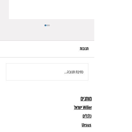
תגובות
הדור החדש של אופני הכביש, שלדת
כתיבת תגובה...
אירו מהפכנית WILIER FILANTE SLR
ID2
מותגים
Wilier ישראל
גלגלים
Ursus