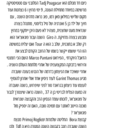
כיום חד מכולם הוא Tadj Poagacar הסלובני עם סטטיסטיקה 
מרשימה במיוחד מתחילת העונה, 9 ימי מרוץ ו 6 נצחנות ועוד 
מקום שלישי במילאן סאן רמו, פוג נראה מדהים השנה , עם 
חיוך של ילד בן 5 ואנרגיה של טיל בליסטי, מתנהל בצורה 
שנראית מעט שחצנית, מצהיר לא פעם היכן ייתקוף במרוץ 
ומבצע בצורה מדויקת. ה Giro  השנה עבור פוגאצ'אר הוא 
רק שלב א בתוכנית, שלב ב הוא ה Tour ואם יצליח במשימה 
הזו הרי ששמו ייקשר בשמו של הרוכב הקודם לבצע את 
הדאבל היוקרתי , הפיראט Marco Pantani השם הכי רומנטי 
והירואי בדבוקה המקצוענית של אחרי מלחמת העולם השניה . 
אחרי שאיבד את הניצחון בדרמה של הנגש בעונה שעברה 
מגיע Garint Thomas לעוד ניסיון אחד אולי אחרון להוסיף 
לעצמו עוד ניצחון בגראנד טור לפני שיפרוש, בשנה שעברה 
זה כמעט הצליח לבריטי בן ה 37 , השנה נראה שיצטרך לגבור 
על פוגאצ'אר, לזכותו עומד הנסיון הרב והקבוצה שנראית 
מוכנה הייטב לאתגר עם תמיכה טובה, האם זה יספיק מול 
פוגאצ'אר ?
קבוצת Bora  החליטה שלמרות שPrimoj Roglic מנצח 
השנה שעברה רוכב בקבוצה השנה המטרה היא ה Tdf  ולכן 