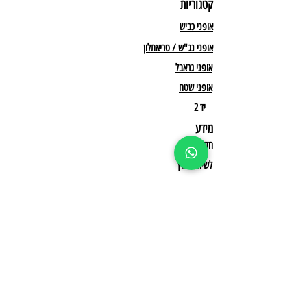
קטגוריות
אופני כביש
אופני נג"ש / טריאתלון
אופני גראבל
אופני שטח
יד 2
מידע
חדשות
לשיחת יעוץ
תקנון מבצעים
אולם תצוגה ראשי
הצטרפו לרשמת התפוצה שלנו וקבלו עדכונים לפני כולם