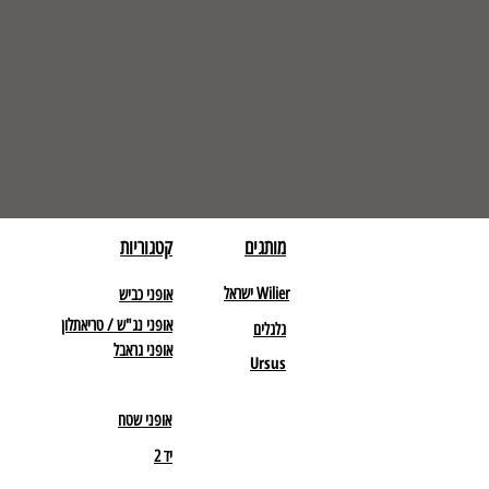
מותגים
קטגוריות
Wilier ישראל
אופני כביש
אופני נג"ש / טריאתלון
גלגלים
אופני גראבל
Ursus
אופני שטח
יד 2