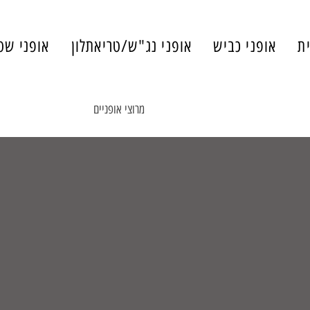
ת
אופני כביש
אופני נג"ש/טריאתלון
אופני שט
All Posts
חדשות
מאמר
מרוצי אופניים
אירועי ספורט