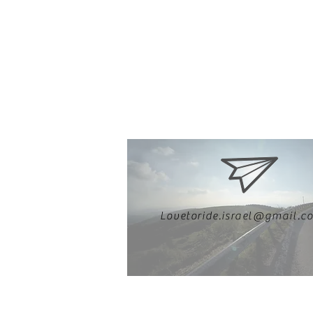
Lovetoride.israel@gmail.c