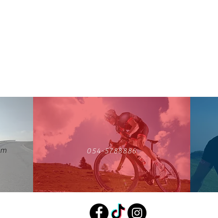
om
054-5788886